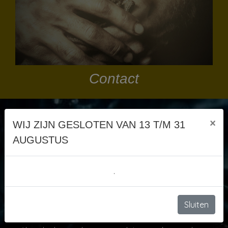
Contact
×
WIJ ZIJN GESLOTEN VAN 13 T/M 31
Welkom
AUGUSTUS
Van Rijswijk Autoservice is een klein service gericht
.
automobielbedrijf waar u niet alleen terecht kunt
voor onderhoud, apk en reparatie aan alle merken
personenauto's maar ook voor de aankoop van een
Sluiten
gebruikte auto met of zonder Bovag Garantie.