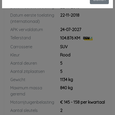
Datum eerste toelating
22-11-2018
Datum eerste toelating
22-11-2018
(internationaal)
APK vervaldatum
24-07-2027
Tellerstand
104.876 KM
Carrosserie
SUV
Kleur
Rood
Aantal deuren
5
Aantal zitplaatsen
5
Gewicht
1134 kg
Maximum massa
840 kg
geremd
Motorrijtuigenbelasting
€ 145 - 158 per kwartaal
Aantal sleutels
2