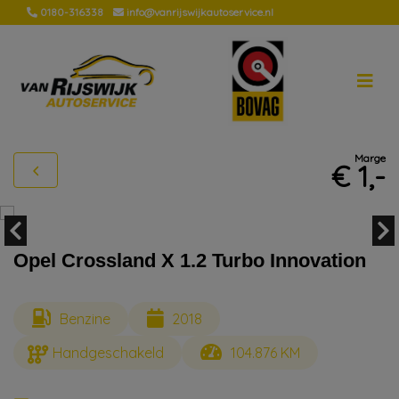
0180-316338
info@vanrijswijkautoservice.nl
Marge
€ 1,-
Opel Crossland X 1.2 Turbo Innovation
Benzine
2018
Handgeschakeld
104.876 KM