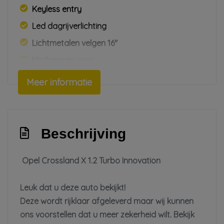
Keyless entry
Led dagrijverlichting
Lichtmetalen velgen 16"
Mistlampen voor
Parkeersensor achter
Meer informatie
Parkeersensor voor en achter
Trekhaak met afneembare kogel
Warmtewerende voorruit
Beschrijving
Interieur
Opel Crossland X 1.2 Turbo Innovation
Achterbank in delen neerklapbaar
Leuk dat u deze auto bekijkt!
Airco automatisch
Deze wordt rijklaar afgeleverd maar wij kunnen
Armsteun voor
ons voorstellen dat u meer zekerheid wilt. Bekijk
Bestuurdersstoel in hoogte verstelbaar