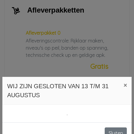
Afleverpakketten
Afleverpakket 0
Afleveringscontrole: Rijklaar maken,
niveau's op peil, banden op spanning,
technische check up en geldige apk.
Gratis
×
WIJ ZIJN GESLOTEN VAN 13 T/M 31
AUGUSTUS
Specificaties
.
Kenteken
TZ219F
NL
BTW of Marge
Marge
Sluiten