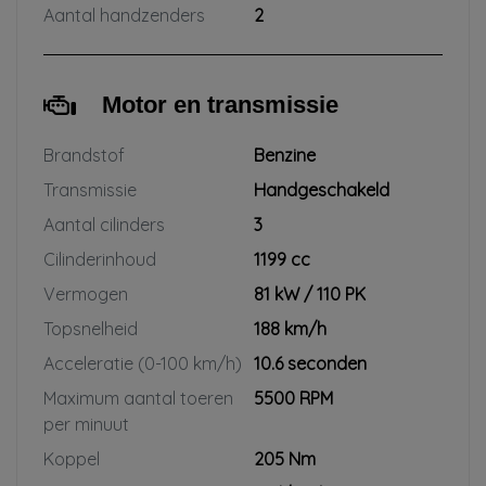
Aantal handzenders
2
Motor en transmissie
Brandstof
Benzine
Transmissie
Handgeschakeld
Aantal cilinders
3
Cilinderinhoud
1199 cc
Vermogen
81 kW / 110 PK
Topsnelheid
188 km/h
Acceleratie (0-100 km/h)
10.6 seconden
Maximum aantal toeren
5500 RPM
per minuut
Koppel
205 Nm