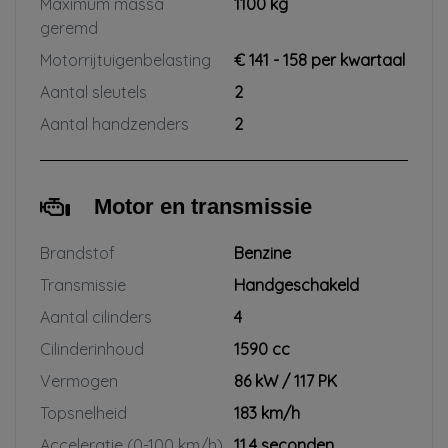
Maximum massa
1100 kg
geremd
Motorrijtuigenbelasting
€ 141 - 158 per kwartaal
Aantal sleutels
2
Aantal handzenders
2
Motor en transmissie
Brandstof
Benzine
Transmissie
Handgeschakeld
Aantal cilinders
4
Cilinderinhoud
1590 cc
Vermogen
86 kW / 117 PK
Topsnelheid
183 km/h
Acceleratie (0-100 km/h)
11.4 seconden