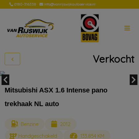
0180-316338
info@vanrijswijkautoservice.nl
Verkocht
Mitsubishi ASX 1.6 Intense pano
trekhaak NL auto
Benzine
2012
Handgeschakeld
133.854 KM