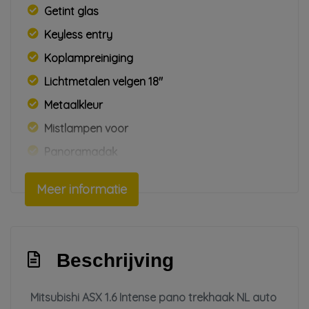
Getint glas
Keyless entry
Koplampreiniging
Lichtmetalen velgen 18"
Metaalkleur
Mistlampen voor
Panoramadak
Parkeersensor achter
Meer informatie
Sidebars
Trekhaak
Xenon koplampen
Beschrijving
Overige
Mitsubishi ASX 1.6 Intense pano trekhaak NL auto
"niet rokersauto"