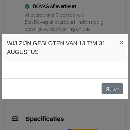
BOVAG Afleverbeurt
Afleverpakket B bestaat uit:
Een Bovag afleverbeurt, indien nodig
een nieuwe apk keuring en drie
maanden Garantie op het draaiend
×
WIJ ZIJN GESLOTEN VAN 13 T/M 31
gedeelte van de motor en
versnellingsbak.
AUGUSTUS
€ 450,-
.
Meer afleverpakketten
Sluiten
Specificaties