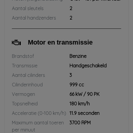
Aantal sleutels
2
Aantal handzenders
2
Motor en transmissie
Brandstof
Benzine
Transmissie
Handgeschakeld
Aantal cilinders
3
Cilinderinhoud
999 cc
Vermogen
66 kW / 90 PK
Topsnelheid
180 km/h
Acceleratie (0-100 km/h)
11.9 seconden
Maximum aantal toeren
3700 RPM
per minuut