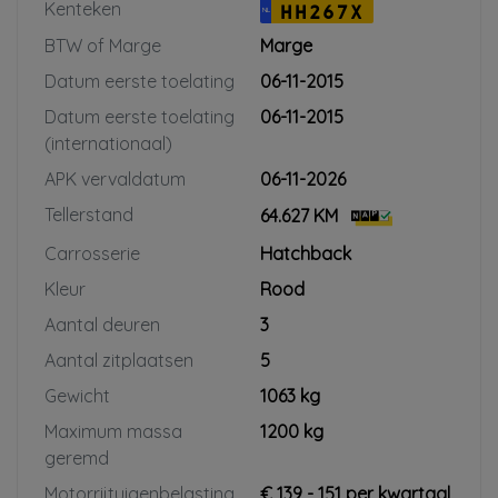
Kenteken
HH267X
NL
BTW of Marge
Marge
Datum eerste toelating
06-11-2015
Datum eerste toelating
06-11-2015
(internationaal)
APK vervaldatum
06-11-2026
Tellerstand
64.627 KM
Carrosserie
Hatchback
Kleur
Rood
Aantal deuren
3
Aantal zitplaatsen
5
Gewicht
1063 kg
Maximum massa
1200 kg
geremd
Motorrijtuigenbelasting
€ 139 - 151 per kwartaal