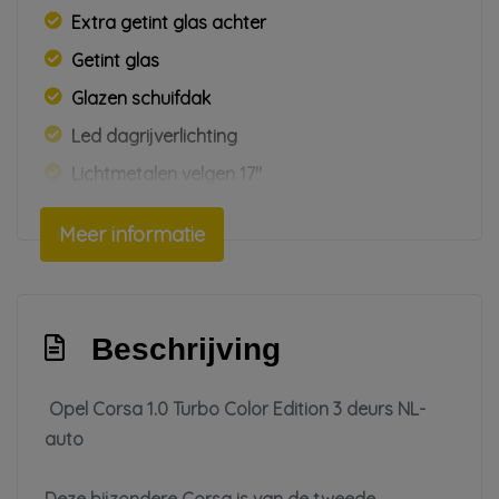
Extra getint glas achter
Getint glas
Glazen schuifdak
Led dagrijverlichting
Lichtmetalen velgen 17''
Mistlampen voor
Meer informatie
Opc line pakket
Panoramadak
Parkeer assistent
Beschrijving
Parkeersensor voor en achter
Side-skirts
Opel Corsa 1.0 Turbo Color Edition 3 deurs NL-
auto
Sportonderstel
Voor-en achterspoiler