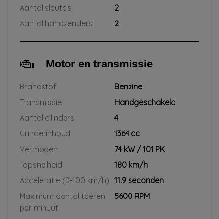
Aantal sleutels
2
Aantal handzenders
2
Motor en transmissie
Brandstof
Benzine
Transmissie
Handgeschakeld
Aantal cilinders
4
Cilinderinhoud
1364 cc
Vermogen
74 kW / 101 PK
Topsnelheid
180 km/h
Acceleratie (0-100 km/h)
11.9 seconden
Maximum aantal toeren
5600 RPM
per minuut