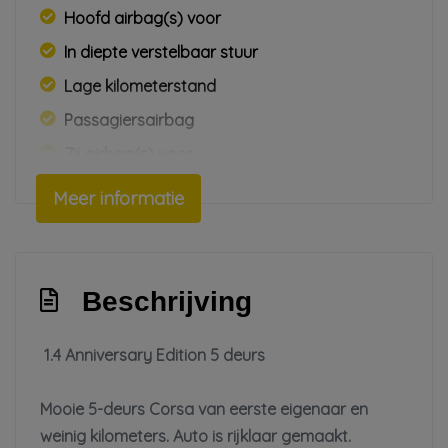
Hoofd airbag(s) voor
In diepte verstelbaar stuur
Lage kilometerstand
Passagiersairbag
Zij airbag(s) voor
Interieur
Meer informatie
Achterbank in delen neerklapbaar
Airco
Beschrijving
Bestuurdersstoel in hoogte verstelbaar
Elektrische ramen voor
1.4 Anniversary Edition 5 deurs
Stuur leder
Mooie 5-deurs Corsa van eerste eigenaar en
Stuur verstelbaar
weinig kilometers. Auto is rijklaar gemaakt.
Stuurbekrachtiging