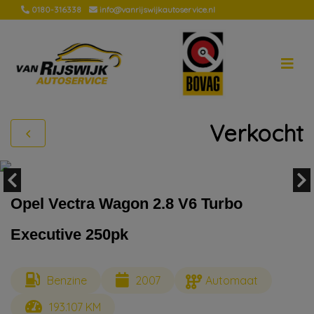
0180-316338
info@vanrijswijkautoservice.nl
Verkocht
Opel Vectra Wagon 2.8 V6 Turbo
Executive 250pk
Benzine
2007
Automaat
193.107 KM