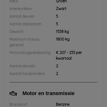
Kleur
Groen
Interieurkleur
Zwart
Aantal deuren
5
Aantal zitplaatsen
5
Gewicht
1538 kg
Maximum massa
1800 kg
geremd
Motorrijtuigenbelasting
€ 207 - 233 per
kwartaal
Aantal sleutels
2
Aantal handzenders
2
Motor en transmissie
Brandstof
Benzine