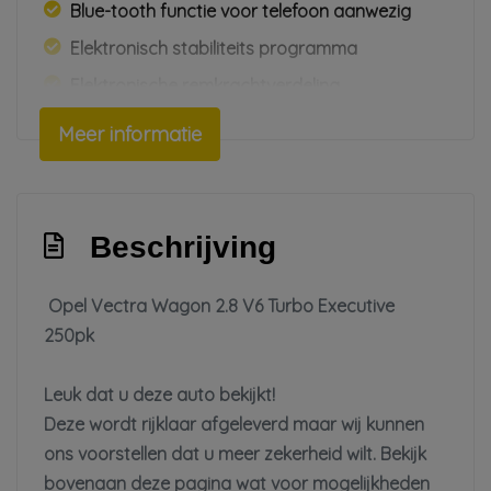
Blue-tooth functie voor telefoon aanwezig
Elektronisch stabiliteits programma
Elektronische remkrachtverdeling
Hoofd airbag(s) voor
Meer informatie
In diepte verstelbaar stuur
Nationale autopas
Onderhoudsboekjes aanwezig
Beschrijving
Parkeersensoren aan de voorzijde
Opel Vectra Wagon 2.8 V6 Turbo Executive
Passagiersairbag
250pk
Traction control
Verlaagd sportonderstel vanaf fabriek
Leuk dat u deze auto bekijkt!
Voorstoel(en) kantelbaar
Deze wordt rijklaar afgeleverd maar wij kunnen
ons voorstellen dat u meer zekerheid wilt. Bekijk
Zij airbag(s) voor
bovenaan deze pagina wat voor mogelijkheden