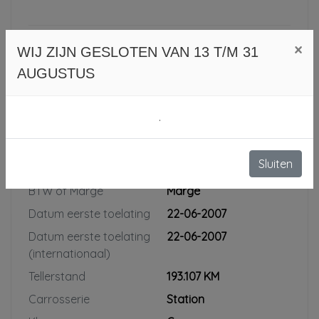
×
WIJ ZIJN GESLOTEN VAN 13 T/M 31
Meer afleverpakketten
AUGUSTUS
.
Specificaties
Sluiten
Kenteken
21XJZV
NL
BTW of Marge
Marge
Datum eerste toelating
22-06-2007
Datum eerste toelating
22-06-2007
(internationaal)
Tellerstand
193.107 KM
Carrosserie
Station