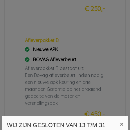
€ 250,-
Afleverpakket B
Nieuwe APK
BOVAG Afleverbeurt
Afleverpakket B bestaat uit:
Een Bovag afleverbeurt, indien nodig
een nieuwe apk keuring en drie
maanden Garantie op het draaiend
gedeelte van de motor en
versnellingsbak.
€ 450,-
×
WIJ ZIJN GESLOTEN VAN 13 T/M 31