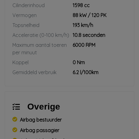
Cilinderinhoud
1598 cc
Vermogen
88 kW / 120 PK
Topsnelheid
193 km/h
Acceleratie (0-100 km/h)
10.8 seconden
Maximum aantal toeren
6000 RPM
per minuut
Koppel
0 Nm
Gemiddeld verbruik
6.2 l/100km
Overige
Airbag bestuurder
Airbag passagier