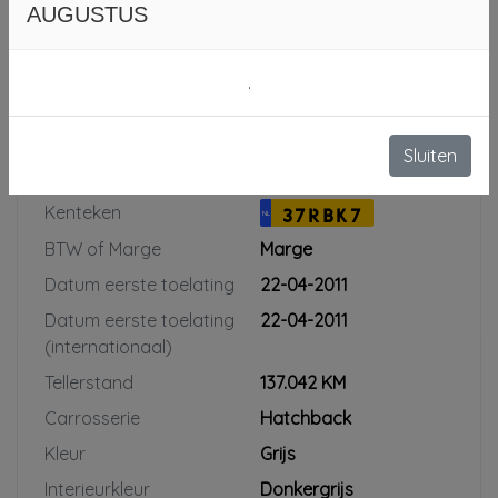
AUGUSTUS
Meer afleverpakketten
.
Sluiten
Specificaties
Kenteken
37RBK7
NL
BTW of Marge
Marge
Datum eerste toelating
22-04-2011
Datum eerste toelating
22-04-2011
(internationaal)
Tellerstand
137.042 KM
Carrosserie
Hatchback
Kleur
Grijs
Interieurkleur
Donkergrijs