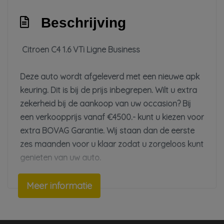
Hoofd airbag(s) voor
In diepte verstelbaar stuur
Beschrijving
Mistlampen adaptief
Citroen C4 1.6 VTi Ligne Business
Nationale autopas
Passagiersairbag
Deze auto wordt afgeleverd met een nieuwe apk
Traction control
keuring. Dit is bij de prijs inbegrepen. Wilt u extra
Zij airbag(s) voor
zekerheid bij de aankoop van uw occasion? Bij
een verkoopprijs vanaf €4500.- kunt u kiezen voor
Exterieur
extra BOVAG Garantie. Wij staan dan de eerste
zes maanden voor u klaar zodat u zorgeloos kunt
Buitenspiegels elektrisch inklapbaar
genieten van uw auto.
Buitenspiegels elektrisch verstel- en
verwarmbaar
Nieuwsgierig geworden? Voor meer info belt u of
Meer informatie
Buitenspiegels elektrisch verstelbaar
komt u langs, de koffie staat klaar.
Buitenspiegels verwarmbaar