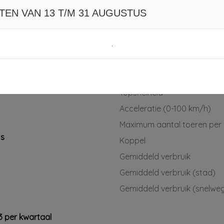
TEN VAN 13 T/M 31 AUGUSTUS
Brandstof
1T
Transmissie
.
Aantal cilinders
6
Cilinderinhoud
5
Vermogen
M
Topsnelheid
Acceleratie (0-100 km/h)
Maximum aantal toeren per
js
Koppel
Gemiddeld verbruik
Gemiddeld verbruik (stad)
Gemiddeld verbruik (snelwe
3 per kwartaal