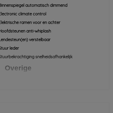
Binnenspiegel automatisch dimmend
Electronic climate control
Elektrische ramen voor en achter
Hoofdsteunen anti-whiplash
Lendesteun(en) verstelbaar
Stuur leder
Stuurbekrachtiging snelheidsafhankelijk
Overige
"niet rokersauto"
'hill assist''
Anti blokkeer systeem
Anti doorslip regeling