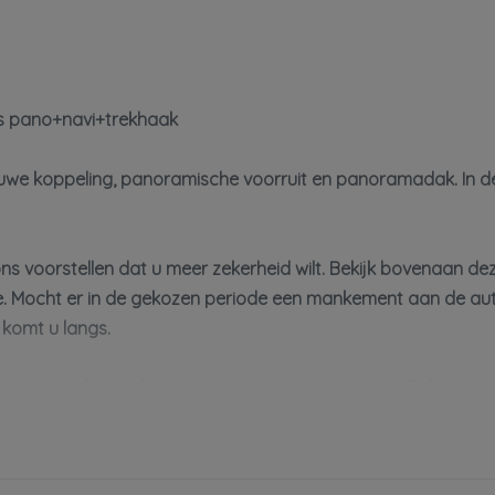
ns pano+navi+trekhaak
uwe koppeling, panoramische voorruit en panoramadak. In de 
ns voorstellen dat u meer zekerheid wilt. Bekijk bovenaan de
e. Mocht er in de gekozen periode een mankement aan de aut
 komt u langs.
rmatie in deze advertentie correct weer te geven. Er kunne
niet alleen op deze informatie maar controleert u altijd zelf 
tact op met de verkoper voor uw aanvullende vragen.