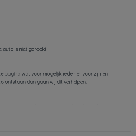
Bestuurdersairbag
Bluetooth
Dodehoek detectie
Hoofd airbag(s) achter
Hoofd airbag(s) voor
auto is niet gerookt.
In diepte verstelbaar stuur
Passagiersairbag
Zij airbag(s) voor
ze pagina wat voor mogelijkheden er voor zijn en
o ontstaan dan gaan wij dit verhelpen.
n echter geen rechten worden ontleend aan de
de zaken welke voor u belangrijk zijn en uw