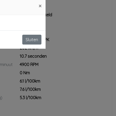
×
Benzine
Handgeschakeld
4
1364 cc
125 kW / 170 PK
Sluiten
202 km/h
10.7 seconden
 minuut
4900 RPM
0 Nm
6.1 l/100km
7.6 l/100km
g)
5.3 l/100km