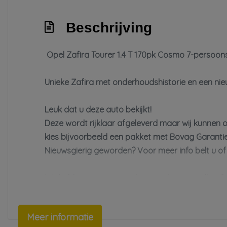
Beschrijving
Opel Zafira Tourer 1.4 T 170pk Cosmo 7-persoo
Unieke Zafira met onderhoudshistorie en een nie
Leuk dat u deze auto bekijkt!
Deze wordt rijklaar afgeleverd maar wij kunnen o
kies bijvoorbeeld een pakket met Bovag Garanti
Nieuwsgierig geworden? Voor meer info belt u of
We hebben ons uiterste best gedaan om alle info
verstrekte informatie in de advertentie. Vertrouw 
beslissing zouden kunnen beïnvloeden. Neem con
Meer informatie