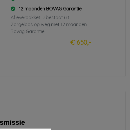
12 maanden BOVAG Garantie
Afleverpakket D bestaat uit:
Zorgeloos op weg met 12 maanden
Bovag Garantie.
€ 650,-
nsmissie