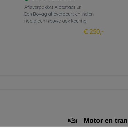
Afleverpakket A bestaat uit:
Een Bovag afleverbeurt en indien
nodig een nieuwe apk keuring.
€ 250,-
Motor en tra