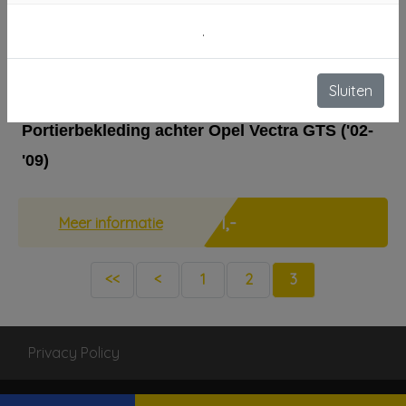
€ 363,-
Meer informatie
.
Sluiten
Portierbekleding achter Opel Vectra GTS ('02-
'09)
€ 1,-
Meer informatie
<<
<
1
2
3
Privacy Policy