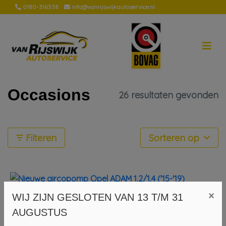
0180-316338
info@vanrijswijkautoservice.nl
Occasions
26 resultaten gevonden
Filteren
Sorteren op
×
WIJ ZIJN GESLOTEN VAN 13 T/M 31
Nieuwe aircopomp Opel ADAM 1.2/1.4 ('15-'19)
AUGUSTUS