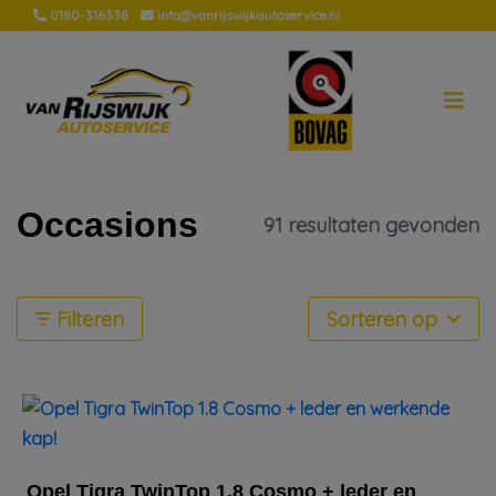
0180-316338
info@vanrijswijkautoservice.nl
Occasions
91 resultaten gevonden
Filteren
Sorteren op
Opel Tigra TwinTop 1.8 Cosmo + leder en